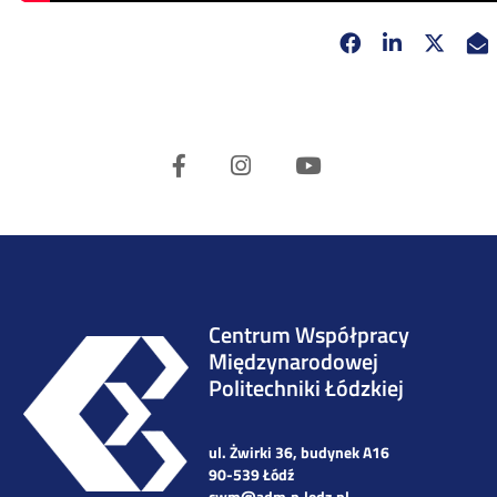
Facebook
Linkedin
X
opens in new 
opens in 
opens
Facebook
Instagram
Youtube
Centrum Współpracy
Międzynarodowej
Politechniki Łódzkiej
ul. Żwirki 36, budynek A16
90-539 Łódź
cwm@adm.p.lodz.pl