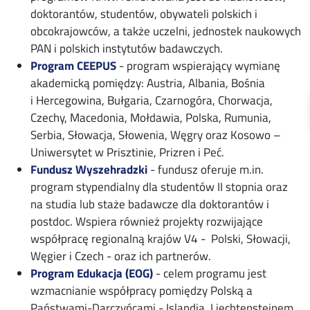
doktorantów, studentów, obywateli polskich i
obcokrajowców, a także uczelni, jednostek naukowych
PAN i polskich instytutów badawczych.
Program CEEPUS
- program wspierający wymianę
akademicką pomiędzy: Austria, Albania, Bośnia
i Hercegowina, Bułgaria, Czarnogóra, Chorwacja,
Czechy, Macedonia, Mołdawia, Polska, Rumunia,
Serbia, Słowacja, Słowenia, Węgry oraz Kosowo –
Uniwersytet w Prisztinie, Prizren i Peć.
Fundusz Wyszehradzki
- fundusz oferuje m.in.
program stypendialny dla studentów II stopnia oraz
na studia lub staże badawcze dla doktorantów i
postdoc. Wspiera również projekty rozwijające
współpracę regionalną krajów V4 - Polski, Słowacji,
Węgier i Czech - oraz ich partnerów.
Program Edukacja (EOG)
- celem programu jest
wzmacnianie współpracy pomiędzy Polską a
Państwami-Darczyńcami - Islandią, Liechtensteinem,