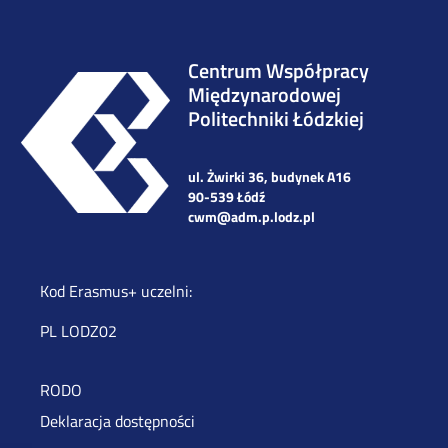
Centrum Współpracy
Międzynarodowej
Politechniki Łódzkiej
ul. Żwirki 36, budynek A16
90-539 Łódź
cwm@adm.p.lodz.pl
Kod Erasmus+ uczelni:
PL LODZ02
RODO
Deklaracja dostępności