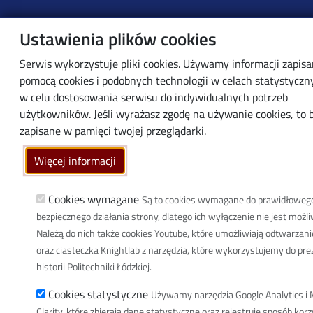
© 2026 Politechnika Łódzka - created by
Uczelniane Centrum Informatyczne
Ustawienia plików cookies
Serwis wykorzystuje pliki cookies. Używamy informacji zapis
pomocą cookies i podobnych technologii w celach statystyczn
w celu dostosowania serwisu do indywidualnych potrzeb
użytkowników. Jeśli wyrażasz zgodę na używanie cookies, to 
zapisane w pamięci twojej przeglądarki.
Więcej informacji
Cookies wymagane
Są to cookies wymagane do prawidłowego
bezpiecznego działania strony, dlatego ich wyłączenie nie jest możli
Należą do nich także cookies Youtube, które umożliwiają odtwarzan
oraz ciasteczka Knightlab z narzędzia, które wykorzystujemy do pre
historii Politechniki Łódzkiej.
Cookies statystyczne
Używamy narzędzia Google Analytics i 
Clarity, które zbieraja dane statystyczne oraz rejestruje sposób kor