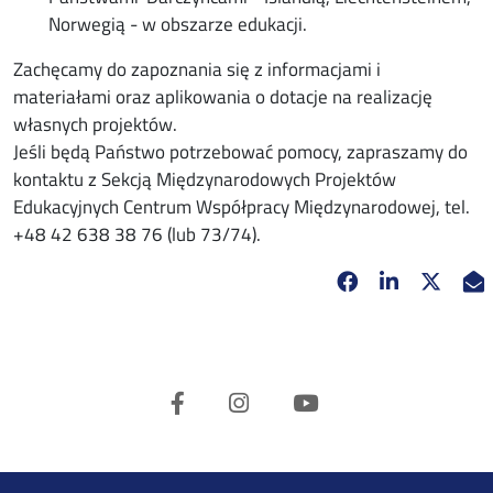
Norwegią - w obszarze edukacji.
Zachęcamy do zapoznania się z informacjami i
materiałami oraz aplikowania o dotacje na realizację
własnych projektów.
Jeśli będą Państwo potrzebować pomocy, zapraszamy do
kontaktu z Sekcją Międzynarodowych Projektów
Edukacyjnych Centrum Współpracy Międzynarodowej, tel.
+48 42 638 38 76 (lub 73/74).
Facebook
Linkedin
X
opens in new 
opens in 
opens
Facebook
Instagram
Youtube